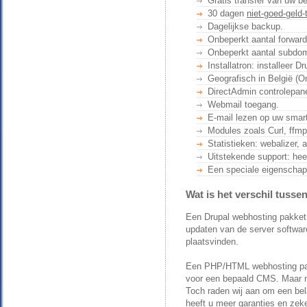
Gratis transfer van uw be
30 dagen
niet-goed-geld-
Dagelijkse backup.
Onbeperkt aantal forward
Onbeperkt aantal subdo
Installatron: installeer 
Geografisch in België (O
DirectAdmin controlepane
Webmail toegang.
E-mail lezen op uw smar
Modules zoals Curl, ffmp
Statistieken: webalizer, a
Uitstekende support: he
Een speciale eigenscha
Wat is het verschil tus
Een Drupal webhosting pakket k
updaten van de server software
plaatsvinden.
Een PHP/HTML webhosting pakk
voor een bepaald CMS. Maar m
Toch raden wij aan om een bel
heeft u meer garanties en zeke