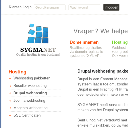
Klanten Login:
Domeinnamen
Hosting
Realtime registraties
Webhostin
via domein registratie
voor groot
systeem of XML API.
Ook voor r
Drupal webhosting pakke
Hosting
Webhosting pakketten
Drupal is een Content Manag
systeem laat u toe om, zonder
Reseller webhosting
Drupal is een krachtig PHP fr
Drupal webhosting
overheidsdiensten maken er ve
Joomla webhosting
SYGMANET heeft servers die vo
Magento webhosting
maken van het Drupal systeem.
SSL Certificaten
Bent u nog niet vertrouwd met
enkele muisklikken, op uw webh