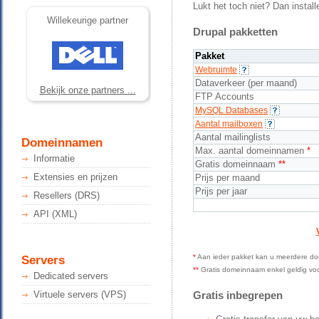
Lukt het toch niet? Dan insta
Willekeurige partner
Drupal pakketten
Pakket
Webruimte
Dataverkeer (per maand)
Bekijk onze partners ...
FTP Accounts
MySQL Databases
Aantal mailboxen
Aantal mailinglists
Domeinnamen
Max. aantal domeinnamen
*
Informatie
Gratis domeinnaam
**
Extensies en prijzen
Prijs per maand
Prijs per jaar
Resellers (DRS)
API (XML)
*
Aan ieder pakket kan u meerdere do
Servers
**
Gratis domeinnaam enkel geldig voor é
Dedicated servers
Virtuele servers (VPS)
Gratis inbegrepen